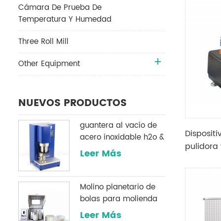
húmedo 
Cámara De Prueba De
Temperatura Y Humedad
Three Roll Mill
Other Equipment
NUEVOS PRODUCTOS
guantera al vacío de
Disposit
acero inoxidable h2o &
pulidora 
O2 sistema de
Leer Más
precisió
purificación
Molino planetario de
bolas para molienda
de polvo
Leer Más