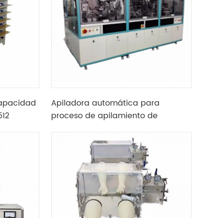
apacidad
Apiladora automática para
512
proceso de apilamiento de
ión de
baterías prismáticas de litio