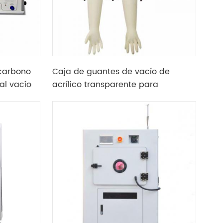
carbono
Caja de guantes de vacío de
al vacío
acrílico transparente para
ia de
laboratorio con brida y manómetro
lógicas
de vacío opcionales