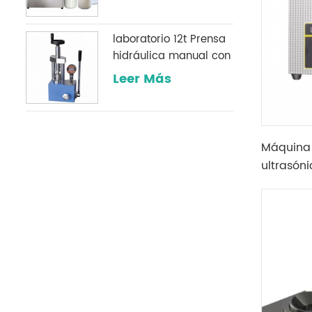
laboratorio 12t Prensa
hidráulica manual con
un manómetro digital
Leer Más
opcional comúnmente
utilizado en
laboratorios infrarrojos
Máquina 
ultrasón
40KHZ