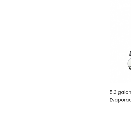
5.3 galon
Evaporad
motoriza