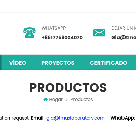
WHATSAPP
DEJAR UN 
+8617759004070
Gia@tmax
VÍDEO
PROYECTOS
CERTIFICADO
skita
 humedad
mezclador centrífugo planetario
PRODUCTOS
Hogar
Productos
tion request.
Email
:
gia@tmaxlaboratory.com
WhatsApp
: