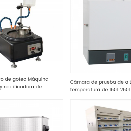
o molienda en seco
ivo de goteo Máquina
Cámara de prueba de al
y rectificadora de
temperatura de 150L 250L
n con brazo de péndulo
cámara de trabajo de ac
inoxidable con espejo 30