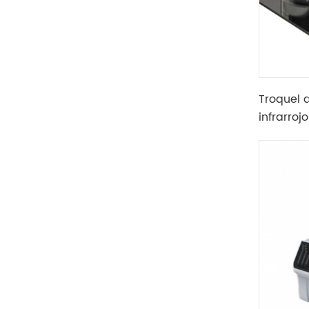
Troquel 
infrarroj
de labor