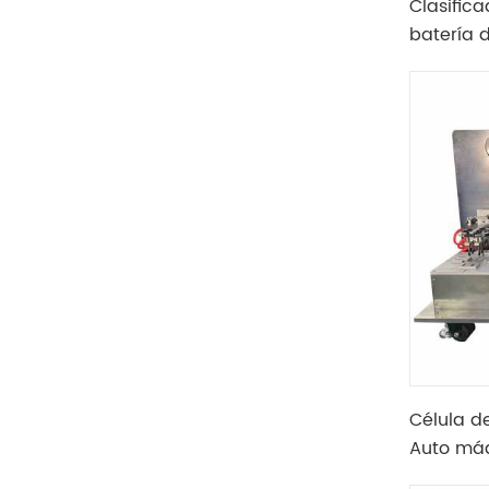
Clasific
batería 
celda ci
21700
Célula de
Auto máq