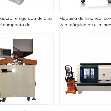
gadora refrigerada de alta
Máquina de limpieza láse
ad compacta de
W o máquina de eliminac
io de escritorio con
óxido
ad máxima 15000rpm