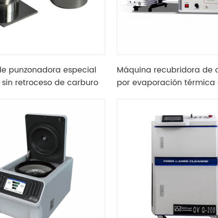
de punzonadora especial
Máquina recubridora de 
o sin retroceso de carburo
por evaporación térmica 
atorio
de laboratorio para cienc
materiales y ciencias geo