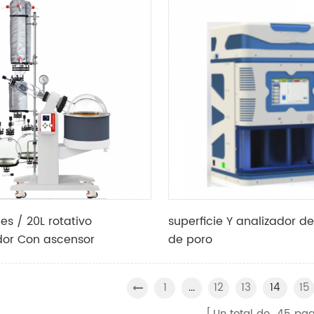
material con alta viscosi
dispersiva y tamaño fino
es / 20L rotativo
superficie Y analizador 
or Con ascensor
de poro
do
1
12
13
15
...
14