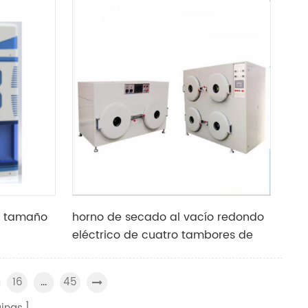
dad
de tamaño
horno de secado al vacío redondo
eléctrico de cuatro tambores de
laboratorio
16
45
...