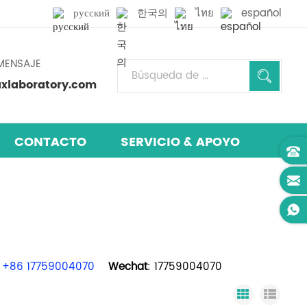
русский
한국의
ไทย
español
MENSAJE
laboratory.com
CONTACTO
SERVICIO & APOYO
+86 17759004070
Wechat
: 17759004070
Grid View
List 