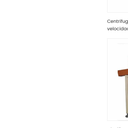
Centrifu
velocid
laborator
velocid