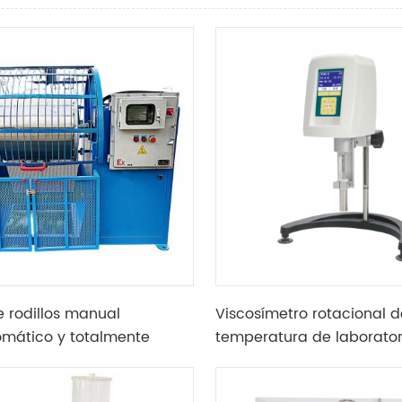
e rodillos manual
Viscosímetro rotacional d
mático y totalmente
temperatura de laborator
co con sistemas de
tipos de velocidad de rot
 táctil para molienda en