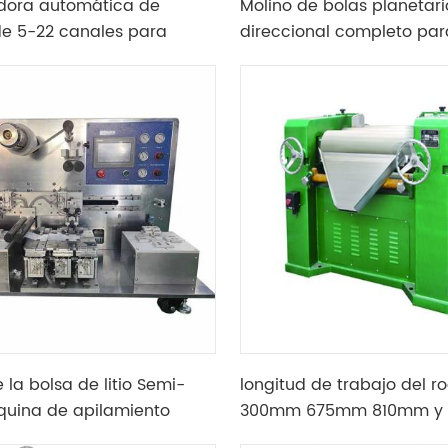
adora automática de
Molino de bolas planetari
de 5-22 canales para
direccional completo par
líndrica 18650 26650 32650
fabricación de polvo
 la bolsa de litio Semi-
longitud de trabajo del ro
uina de apilamiento
300mm 675mm 810mm y 
tres laminadores para mo