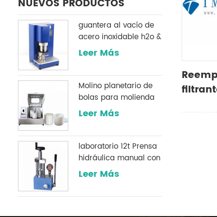
NUEVOS PRODUCTOS
guantera al vacío de
acero inoxidable h2o &
O2 sistema de
Leer Más
purificación
Reempl
Molino planetario de
filtran
bolas para molienda
de polvo
Leer Más
laboratorio 12t Prensa
hidráulica manual con
un manómetro digital
Leer Más
opcional comúnmente
utilizado en
laboratorios infrarrojos