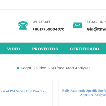
WHATSAPP
DEJAR UN 
+8617759004070
Gia@tmax
VÍDEO
PROYECTOS
CERTIFICADO
skita
 humedad
mezclador centrífugo planetario
Hogar
Vídeo
Surface Area Analyzer