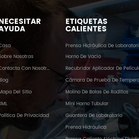
NECESITAR
ETIQUETAS
AYUDA
CALIENTES
Casa
Prensa Hidráulica De Laborator
Sobre Nosotras
Horno De Vacío
Contacta Con Nosotras
Recubridor Aplicador De Pelícu
Blog
Mapa Del Sitio
Molino De Bolas De Rodillos
XML
Mini Horno Tubular
Política De Privacidad
Guantera De Laboratorio
Prensa Hidráulica