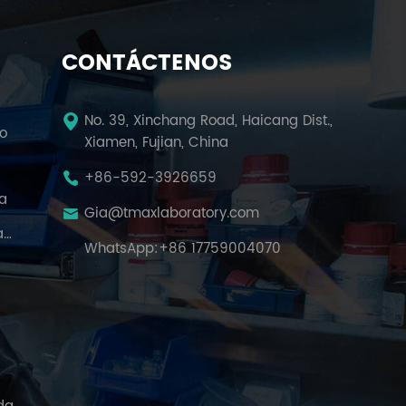
CONTÁCTENOS
No. 39, Xinchang Road, Haicang Dist.,
io
Xiamen, Fujian, China
+86-592-3926659
la
Gia@tmaxlaboratory.com
Cámara De Prueba De Temperatura Y Humedad
WhatsApp:
+86 17759004070