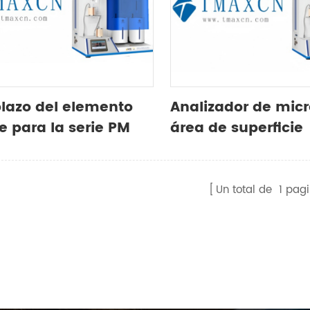
azo del elemento
Analizador de micr
te para la serie PM
área de superficie
específica de alto
rendimiento
Un total de
1
pagi