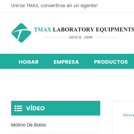
Unirse TMAX, convertirse en un agente!
HOGAR
EMPRESA
PRODUCTOS
Línea de equipos de investigación de células solares de perov
Mezclador centrífugo planetario
máquina de recubrimiento de película
cámara de prueba de temperatura y
VÍDEO
Molino De Bolas