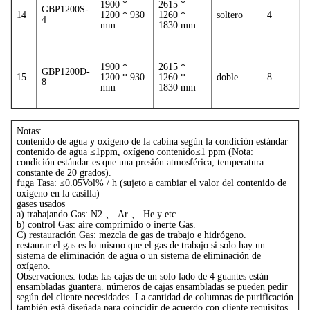
1900 *
2615 *
GBP1200S-
14
1200 * 930
1260 *
soltero
4
4
mm
1830 mm
1900 *
2615 *
GBP1200D-
15
1200 * 930
1260 *
doble
8
8
mm
1830 mm
Notas:
contenido de agua y oxígeno de la cabina según la condición estándar
contenido de agua ≤1ppm, oxígeno contenido≤1 ppm (Nota:
condición estándar es que una presión atmosférica, temperatura
constante de 20 grados).
fuga Tasa: ≤0.05Vol% / h (sujeto a cambiar el valor del contenido de
oxígeno en la casilla)
gases usados
a) trabajando Gas: N2 、 Ar 、 He y etc.
b) control Gas: aire comprimido o inerte Gas.
C) restauración Gas: mezcla de gas de trabajo e hidrógeno.
restaurar el gas es lo mismo que el gas de trabajo si solo hay un
sistema de eliminación de agua o un sistema de eliminación de
oxígeno.
Observaciones: todas las cajas de un solo lado de 4 guantes están
ensambladas guantera. números de cajas ensambladas se pueden pedir
según del cliente necesidades. La cantidad de columnas de purificación
también está diseñada para coincidir de acuerdo con cliente requisitos