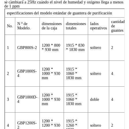
se cambiará a 25Hz cuando el nivel de humedad y oxígeno llega a menos
de 1 ppm
especificaciones del modelo estándar de guantera de purificación
cantidad
N º de
dimensiones
dimensiones
lados
No.
de
Modelo.
de la caja
totales
operativos
guantes
1200 * 800
1915 * 830
1
GBP800S-2
soltero
2
* 930 mm
* 1830 mm
1200 *
1915 *
GBP1000S-
2
1000 * 930
1060 *
soltero
4
4
mm
1830 mm
1200 *
1915 *
GBP1000D-
3
1000 * 930
1060 *
doble
4
4
mm
1830 mm
1200 *
1915 *
GBP1200S-
4
1200 * 930
1260 *
soltero
2
2