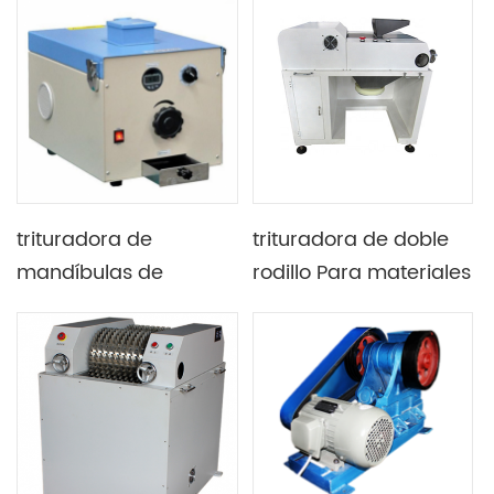
laboratorio para
máquina trituradora
preparación de
de mandíbula de
muestras de mineral
laboratorio
trituradora de
trituradora de doble
mandíbulas de
rodillo Para materiales
cerámica compacta /
trituradores
molino Con control de
tamaño digital