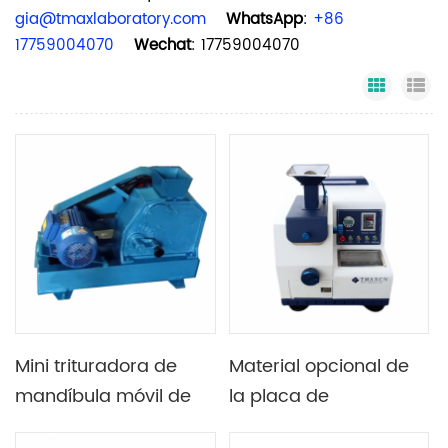
gia@tmaxlaboratory.com
WhatsApp
:
+86
17759004070
Wechat
: 17759004070
Grid Vi
Li
Mini trituradora de
Material opcional de
mandíbula móvil de
la placa de
piedra dura de
mandíbula de la