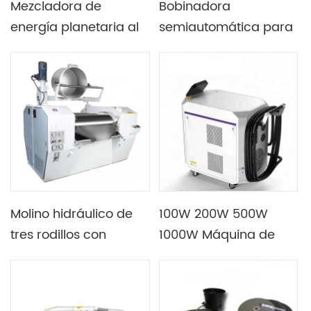
Mezcladora de
Bobinadora
energía planetaria al
semiautomática para
vacío 650L para
celda cilíndrica 18650
producción de
21700
baterías prismáticas
Molino hidráulico de
100W 200W 500W
tres rodillos con
1000W Máquina de
función de prensado,
eliminación de óxido o
mezcla y separación
limpiador láser