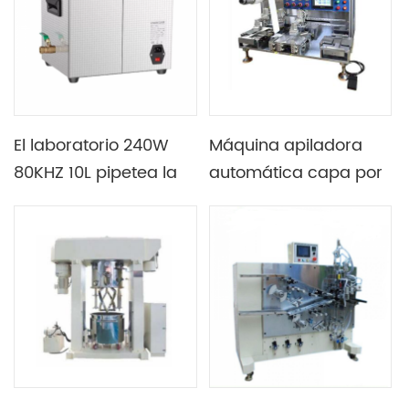
hiperboloide
El laboratorio 240W
Máquina apiladora
80KHZ 10L pipetea la
automática capa por
máquina del
capa de alta precisión
limpiador ultrasónico
para la fabricación de
células en bolsas