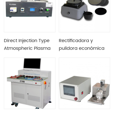
Direct Injection Type
Rectificadora y
Atmospheric Plasma
pulidora económica
Cleaning Machine or
con accesorios
Plasma Surface
completos para
Treatment Equipment
lapeado de
for Dispensing or Lens
diamantes - EQ-
Unipol-800-LD