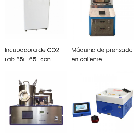
con rotor angular y
rotor horizontal
Incubadora de CO2
Máquina de prensado
Lab 85L 165L con
en caliente
controlador PID de
automática
microordenador
programable de
múltiples segmentos
500C para fabricar
células solares de
perovskita