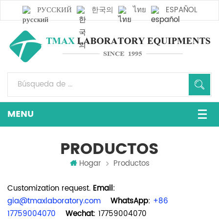
РУССКИЙ
한국의
ไทย
ESPAÑOL
PRODUCTOS
Hogar
Productos
Customization request.
Email
:
gia@tmaxlaboratory.com
WhatsApp
:
+86
17759004070
Wechat
: 17759004070