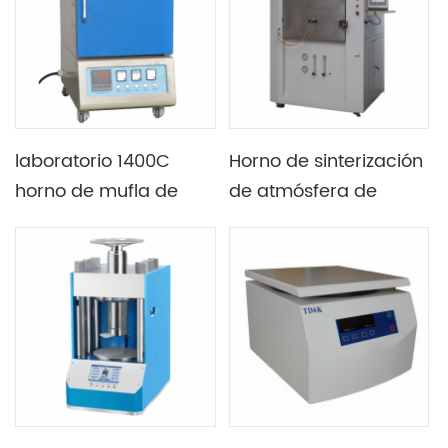
laboratorio 1400C
Horno de sinterización
horno de mufla de
de atmósfera de
caja con muchos
microondas de alta
tamaños de cámara
temperatura con
disponibles
control de gas y
control de zona de
temperatura