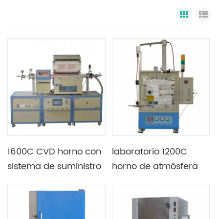
Grid Vi
Li
1600C CVD horno con
laboratorio 1200C
sistema de suministro
horno de atmósfera
de gas y sistema de
de hidrógeno de alta
vacío
temperatura