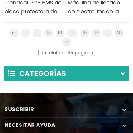
Probador PCB BMS de
Máquina de llenado
placa protectora de
de electrolitos de la
paquete de batería de
batería de una sola
la serie 1-24 / 32 con
cabeza
1
13
14
16
17
45
...
15
...
sistema de gestión de
celda de
Un total de
45
paginas
computadora para
batería de litio
CATEGORÍAS
SUSCRIBIR
NECESITAR AYUDA