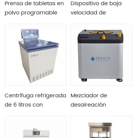
Prensa de tabletas en
Dispositivo de baja
polvo programable
velocidad de
automática de gran
escritorio de la
tonelaje de laboratorio
centrifugadora de la
150T, ordenador
impulsión del motor
opcional para Control
de DC sin cepillo
remoto
ahorro de energía
Centrífuga refrigerada
Mezclador de
de 6 litros con
desaireación
temperatura
centrífugo de vacío
controlable en
programable de gran
laboratorio equipada
tamaño 5L