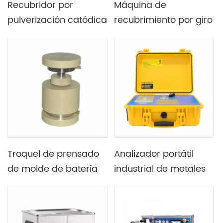
Recubridor por
Máquina de
pulverización catódica
recubrimiento por giro
de doble cabezal con
al vacío reversible
magnetrón de alto
200C con aceleración
vacío con bomba de
ajustable
vacío
Troquel de prensado
Analizador portátil
de molde de batería
industrial de metales
aislante de laboratorio
pesados ​​de cereales
utilizado para prensa
alimentarios con
en caliente
cristal curvado