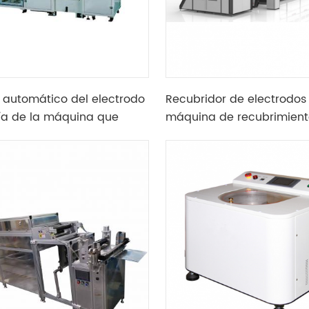
 automático del electrodo
Recubridor de electrodos
ía de la máquina que
máquina de recubrimient
 tintas del electrodo de
troquel y ranura de dobl
e la célula de la bolsa
para batería prismática