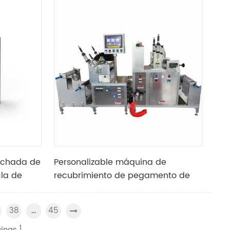
interna de baterías prismáticas
lechada de
Personalizable máquina de
cla de
recubrimiento de pegamento de
átodo de
fusión en caliente
38
45
...