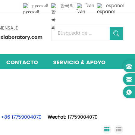
русский
한국의
ไทย
español
MENSAJE
laboratory.com
CONTACTO
SERVICIO & APOYO
+86 17759004070
Wechat
: 17759004070
Grid View
List 