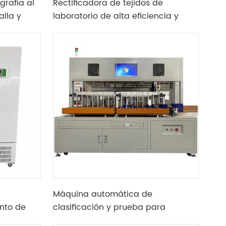
rafía al
Rectificadora de tejidos de
lla y
laboratorio de alta eficiencia y
baja temperatura equipada con
dos adaptadores
Máquina automática de
nto de
clasificación y prueba para
orio
pruebas de voltaje y resistencia