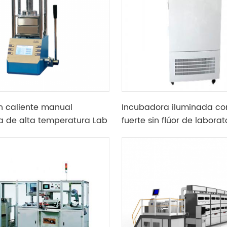
n caliente manual
Incubadora iluminada con
a de alta temperatura Lab
fuerte sin flúor de laborat
able en la guantera
tiempo de funcionamient
durante mucho tiempo