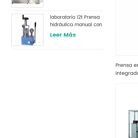
laboratorio 12t Prensa
hidráulica manual con
un manómetro digital
Leer Más
opcional comúnmente
utilizado en
laboratorios infrarrojos
Prensa e
integrad
5T coloc