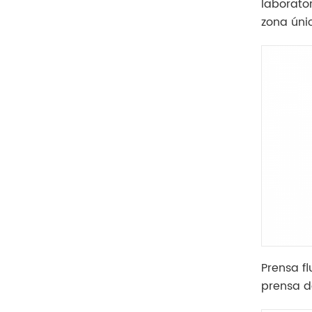
laborato
zona ún
de tubo 
Prensa f
prensa d
automáti