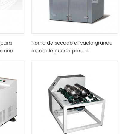
 para
Horno de secado al vacío grande
o con
de doble puerta para la
e cara
producción de piezas de poste de
batería de litio