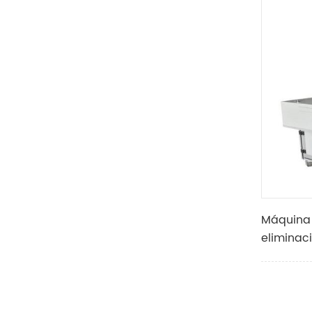
opcional
Máquina 
eliminac
cámaras 
fabricac