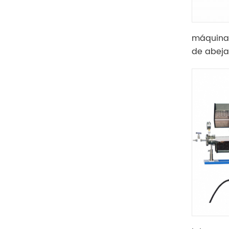
máquina 
de abeja
papel de