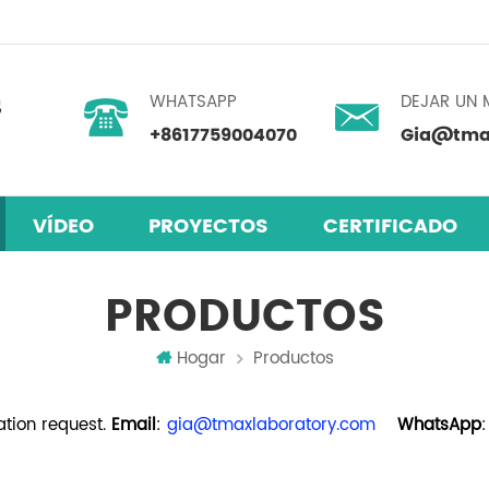
WHATSAPP
DEJAR UN 
+8617759004070
Gia@tmax
VÍDEO
PROYECTOS
CERTIFICADO
skita
 humedad
mezclador centrífugo planetario
PRODUCTOS
Hogar
Productos
tion request.
Email
:
gia@tmaxlaboratory.com
WhatsApp
: