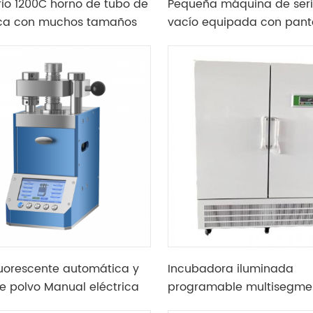
rio 1200C horno de tubo de
Pequeña máquina de serig
ica con muchos tamaños
vacío equipada con panta
opcional
rasquetas
luorescente automática y
Incubadora iluminada
e polvo Manual eléctrica
programable multisegme
ca, molde de ácido bórico
puertas dobles de laborat