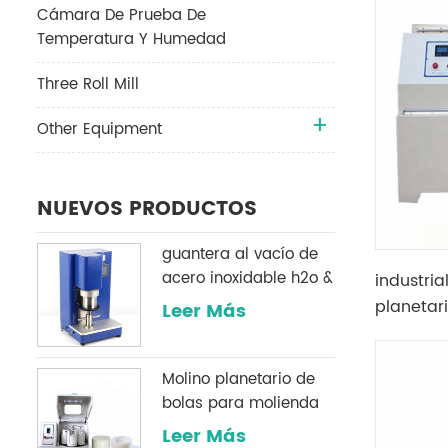
Cámara De Prueba De
Temperatura Y Humedad
Three Roll Mill
Other Equipment
NUEVOS PRODUCTOS
guantera al vacío de
acero inoxidable h2o &
industria
O2 sistema de
planetar
Leer Más
purificación
Molino planetario de
bolas para molienda
de polvo
Leer Más