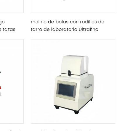
go
molino de bolas con rodillos de
s tazas
tarro de laboratorio Ultrafino
 fija
molienda Y mezclar