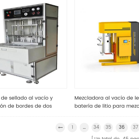
de sellado al vacío y
Mezcladora al vacío de 
ión de bordes de dos
batería de litio para mez
y tres estaciones para la
materiales de ánodo y c
ión de células de bolsa
batería
1
34
35
37
...
36