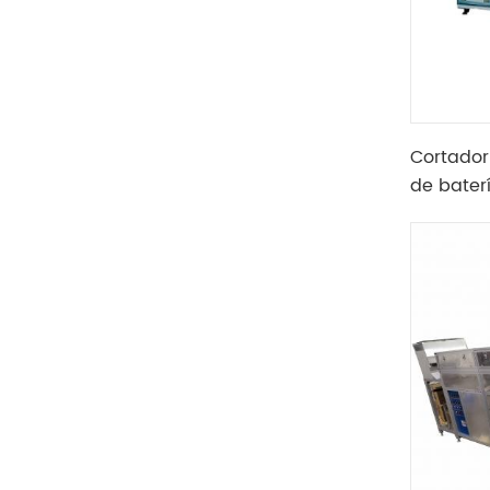
Cortador
de bater
corta con
batería d