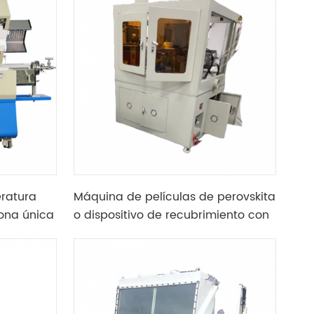
eratura
Máquina de películas de perovskita
ona única
o dispositivo de recubrimiento con
érica
hendidura vertical con cabezal de
recubrimiento de alta precisión