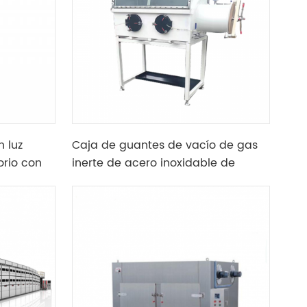
 luz
Caja de guantes de vacío de gas
orio con
inerte de acero inoxidable de
o continuo
sobremesa con brida y manómetro
de vacío