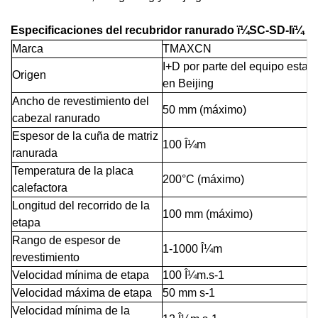
Especificaciones del recubridor ranurado
ï¼
SC-SD-I
ï¼
Marca
TMAXCN
I+D por parte del equipo esta
Origen
en Beijing
Ancho de revestimiento del
50 mm (máximo)
cabezal ranurado
Espesor de la cuña de matriz
100 Î¼m
ranurada
Temperatura de la placa
200°C (máximo)
calefactora
Longitud del recorrido de la
100 mm (máximo)
etapa
Rango de espesor de
1-1000 Î¼m
revestimiento
Velocidad mínima de etapa
100 Î¼m.s-1
Velocidad máxima de etapa
50 mm s-1
Velocidad mínima de la