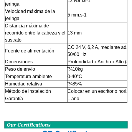
12 Î¼m.s-1
jeringa
Velocidad máxima de la
5 mm.s-1
jeringa
Distancia máxima de
recorrido entre la cabeza y el
13 mm
sustrato
CC 24 V, 6,2 A, mediante adap
Fuente de alimentación
50/60 Hz
Dimensiones
Profundidad x Ancho x Alto (
Peso de envío
ï¼
10kg
Temperatura ambiente
0-40°C
Humedad relativa
ï¼
85%
Método de instalación
Colocar en un escritorio horizo
Garantía
1 año