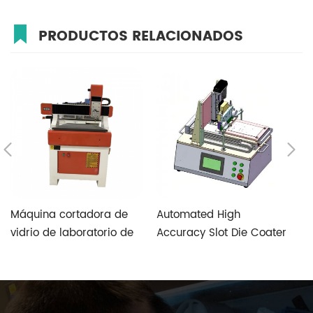
PRODUCTOS RELACIONADOS
Máquina cortadora de
Automated High
T
vidrio de laboratorio de
Accuracy Slot Die Coater
V
alta velocidad y alta
Aimed at Perovskite
S
precisión con sistema de
Photovoltaic Fabrication
control especial de vidrio
personalizado de cinco