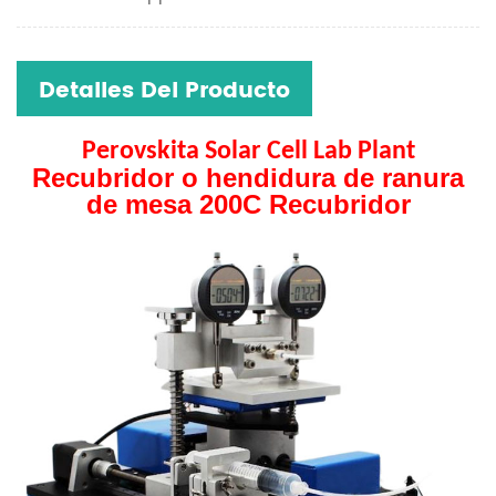
Detalles Del Producto
P
erovskita
S
olar
C
ell
L
ab
P
lant
Recubridor o hendidura de ranura
de mesa 200C Recubridor