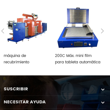
máquina de
200C Máx. mini film
fl
recubrimiento
para tableta automática
l
intermitente de
de laboratorio compacto
m
electrodos de batería
Coater Para
r
línea de producción
revestimiento de
v
electrodos de batería
v
SUSCRIBIR
NECESITAR AYUDA