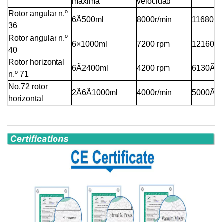
máxima
velocidad
Rotor angular n.º
6Ã500ml
8000r/min
11680Ã
36
Rotor angular n.º
6×1000ml
7200 rpm
12160Ã
40
Rotor horizontal
6Ã2400ml
4200 rpm
6130Ãg
n.º 71
N
o.72 rotor
2Ã6Ã1000ml
4000r/min
5000Ãg
horizontal