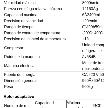
Velocidad máxima
8000r/min
Fuerza centrífuga relativa máxima
12160Ãg
Capacidad máxima
6Ã2400ml
Precisión de velocidad
±20r/min
Rango de tiempo
0ï½99h59min5
Rango de control de temperatura
-20°C~40°C
Precisión del control de temperatura
±1â
Unidad compres
Compresor
refrigerante sin
Ruido de la máquina
â¤58dB
Motor de frecue
Máquina eléctrica
microordenado
Fuente de energía
CA 220 V 50 H
Dimensión general
960Ã860Ã12
Peso
500kg
Rotor adaptativo
Capacidad
Máxima
Número de rotor
RCF má