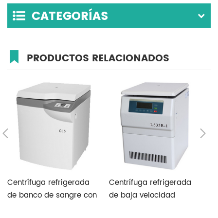
CATEGORÍAS
PRODUCTOS RELACIONADOS
Centrífuga refrigerada
Centrífuga refrigerada
M
de banco de sangre con
de baja velocidad
b
gran capacidad
modelo de piso con
c