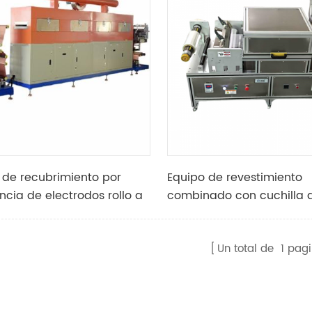
de recubrimiento por
Equipo de revestimiento
ncia de electrodos rollo a
combinado con cuchilla d
a la fabricación de
barra de alambre y pantal
de litio
Un total de
1
pagi