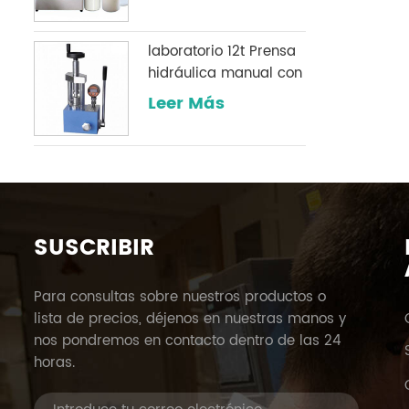
laboratorio 12t Prensa
hidráulica manual con
un manómetro digital
Leer Más
opcional comúnmente
utilizado en
laboratorios infrarrojos
SUSCRIBIR
Para consultas sobre nuestros productos o
lista de precios, déjenos en nuestras manos y
nos pondremos en contacto dentro de las 24
horas.