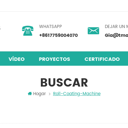
WHATSAPP
DEJAR UN 
+8617759004070
Gia@tmax
VÍDEO
PROYECTOS
CERTIFICADO
skita
 humedad
mezclador centrífugo planetario
BUSCAR
Hogar
Roll-Coating-Machine