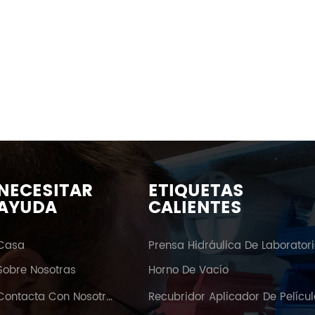
NECESITAR
ETIQUETAS
AYUDA
CALIENTES
Casa
Prensa Hidráulica De Laborator
Sobre Nosotras
Horno De Vacío
Contacta Con Nosotras
Recubridor Aplicador De Pelícu