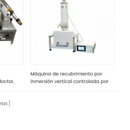
Máquina de recubrimiento por
octor,
inmersión vertical controlada por
la táctil
programa de alta precisión de
laboratorio con pantalla de control
nas
táctil