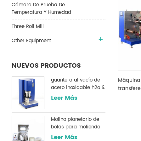
Cámara De Prueba De
Temperatura Y Humedad
Three Roll Mill
Other Equipment
NUEVOS PRODUCTOS
guantera al vacío de
Máquina 
acero inoxidable h2o &
transfere
O2 sistema de
rollo par
Leer Más
purificación
baterías 
Molino planetario de
bolas para molienda
de polvo
Leer Más