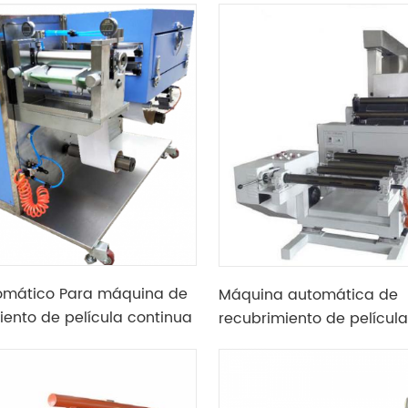
tomático Para máquina de
Máquina automática de
iento de película continua
recubrimiento de película 
 Con horno de secado Para
rollo con horno de secad
os de batería