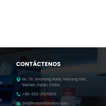
CONTÁCTENOS
No. 39, Xinchang Road, Haicang Dist.,
io
Xiamen, Fujian, China
+86-592-3926659
la
Gia@tmaxlaboratory.com