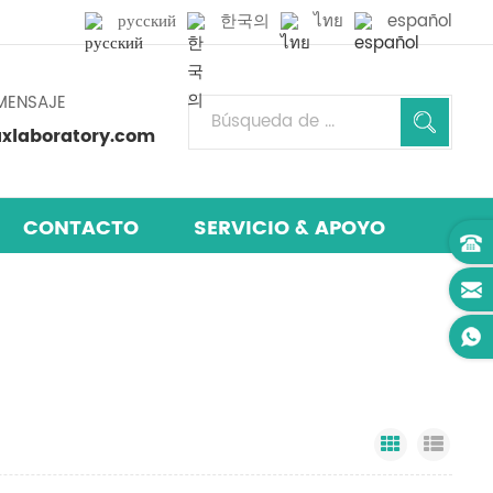
русский
한국의
ไทย
español
MENSAJE
laboratory.com
CONTACTO
SERVICIO & APOYO
Grid View
List 