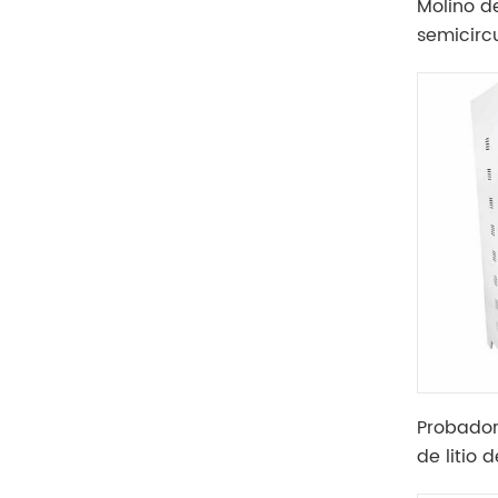
Molino d
semicirc
cuatro ta
Probador
de litio 
3A 5A 6A