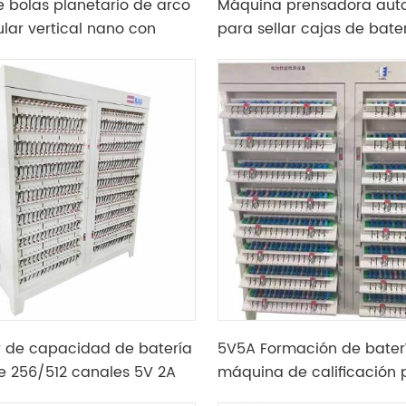
e bolas planetario de arco
Máquina prensadora aut
ular vertical nano con
para sellar cajas de bate
rros
cilíndricas
 de capacidad de batería
5V5A Formación de bater
de 256/512 canales 5V 2A
máquina de calificación 
 con función de
18650 prueba de batería