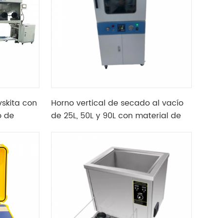
skita con
Horno vertical de secado al vacío
o de
de 25L, 50L y 90L con material de
el
revestimiento de acero inoxidable
304