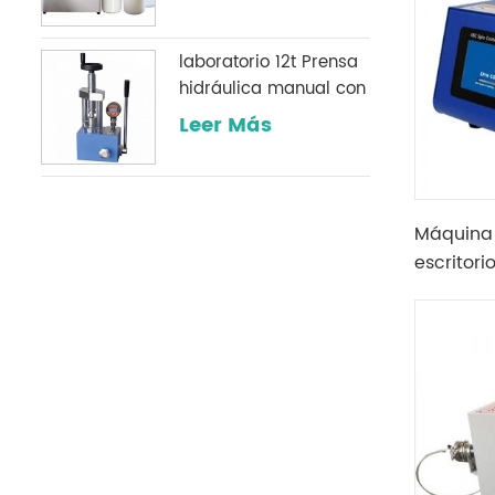
laboratorio 12t Prensa
hidráulica manual con
un manómetro digital
Leer Más
opcional comúnmente
utilizado en
laboratorios infrarrojos
Máquina 
escritor
de prot