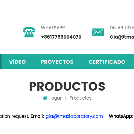
WHATSAPP
DEJAR UN 
+8617759004070
Gia@tmax
VÍDEO
PROYECTOS
CERTIFICADO
skita
 humedad
mezclador centrífugo planetario
PRODUCTOS
Hogar
Productos
tion request.
Email
:
gia@tmaxlaboratory.com
WhatsApp
: