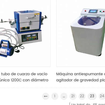
ción de energía
 tubo de cuarzo de vacío
Máquina antiespumante 
única 1200C con diámetro
agitador de gravedad pl
 de 25 mm
de alta velocidad de labo
con doble copa
1
21
22
24
...
23