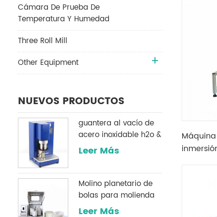
Cámara De Prueba De
Temperatura Y Humedad
Three Roll Mill
Other Equipment
NUEVOS PRODUCTOS
guantera al vacío de
acero inoxidable h2o &
Máquina 
O2 sistema de
inmersió
Leer Más
purificación
programa
laborator
Molino planetario de
táctil
bolas para molienda
de polvo
Leer Más