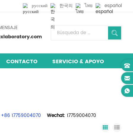
русский
한국의
ไทย
español
MENSAJE
laboratory.com
CONTACTO
SERVICIO & APOYO
+86 17759004070
Wechat
: 17759004070
Grid View
List 