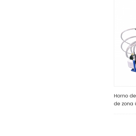
regenera
Horno de
de zona 
de tubo