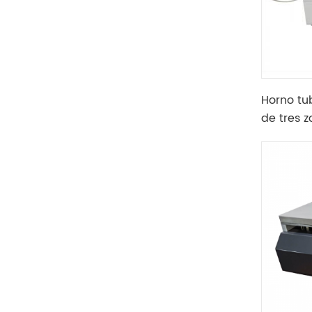
Horno tu
de tres 
alúmina 
de hidró