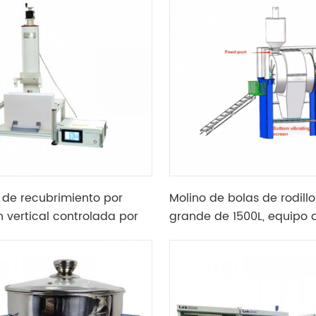
de recubrimiento por
Molino de bolas de rodillo
n vertical controlada por
grande de 1500L, equipo 
 de alta precisión de
molienda ultrafino utiliza
io con pantalla de control
máquina de criba vibrato