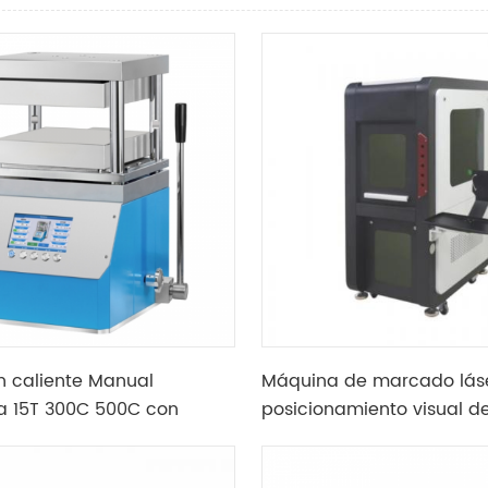
n caliente Manual
Máquina de marcado lás
a 15T 300C 500C con
posicionamiento visual de
alefactoras dobles de
precisión de posicionami
0mm
laboratorio con láser ultr