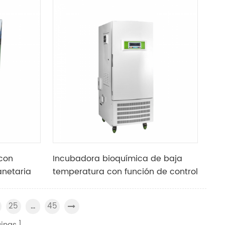
con
Incubadora bioquímica de baja
anetaria
temperatura con función de control
ratorio
automático de frío y calor
25
45
...