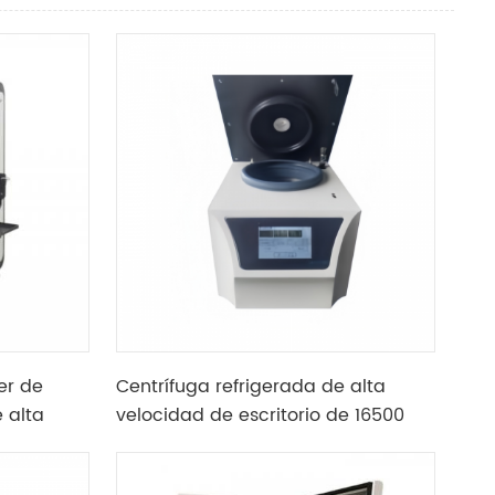
er de
Centrífuga refrigerada de alta
 alta
velocidad de escritorio de 16500
ento de
RPM equipada con motor de
avioleta
frecuencia variable de CA