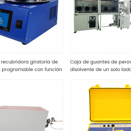
recubridora giratoria de
Caja de guantes de perov
io programable con función
disolvente de un solo lad
ección de apagado
laboratorio utilizada con 
evaporador térmico o la
recubridora giratoria