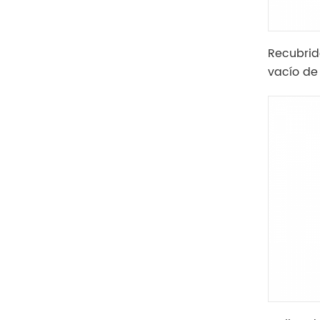
Recubrid
vacío de
calentam
barra de