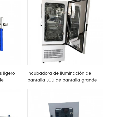
s ligero
Incubadora de iluminación de
de
pantalla LCD de pantalla grande
do con
tipo vertical de laboratorio 475L
ria