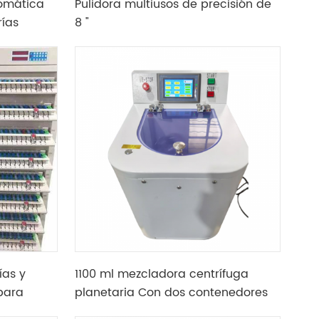
omática
Pulidora multiusos de precisión de
rías
8 "
ías y
1100 ml mezcladora centrífuga
para
planetaria Con dos contenedores