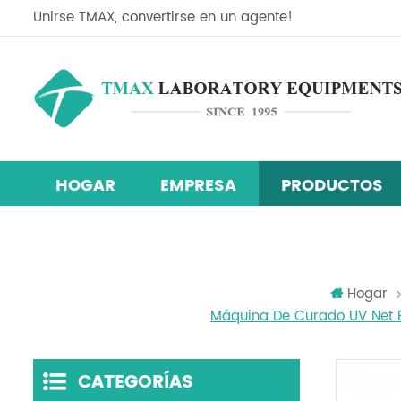
Unirse TMAX, convertirse en un agente!
HOGAR
EMPRESA
PRODUCTOS
Línea de equipos de investigación de células solares de perov
Mezclador centrífugo planetario
máquina de recubrimiento de película
cámara de prueba de temperatura y
Hogar
Máquina De Curado UV Net Be
CATEGORÍAS