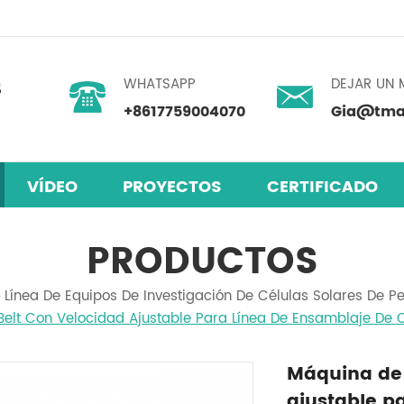
WHATSAPP
DEJAR UN 
+8617759004070
Gia@tmax
VÍDEO
PROYECTOS
CERTIFICADO
skita
 humedad
mezclador centrífugo planetario
PRODUCTOS
Línea De Equipos De Investigación De Células Solares De Pe
lt Con Velocidad Ajustable Para Línea De Ensamblaje De C
Máquina de 
ajustable p