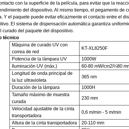
ontacto con la superficie de la película, para evitar que la reac
rendimiento del dispositivo. Al mismo tiempo, el pegamento de cu
ta. Y el paquete puede evitar eficazmente el contacto entre el dis
itivo. El sistema de dispensación automática garantiza uniformi
l curado del paquete del dispositivo.
o técnico
Máquina de curado UV con
KT-XL8250F
correa de red
Potencia de la lámpara UV
1000W
Iluminación UV (máx.)
60-80 mW/cm2
ï¼
80 m
Longitud de onda principal de
365 nm
la luz ultravioleta
Duración de la lámpara
1000H
Tamaño máximo de muestra
230 mm
curada
Velocidad ajustable de la cinta
0,6 m/min - 5 m/min
transportadora
Altura de la cinta transportadora
20-110 mm