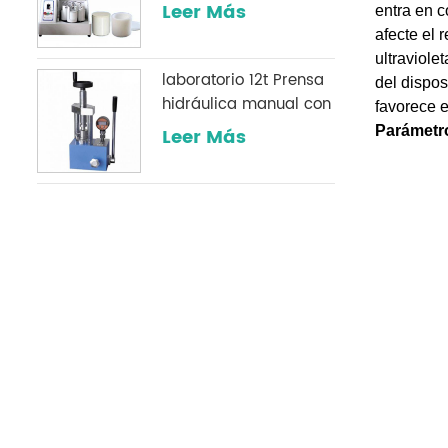
de polvo
Leer Más
entra en c
afecte el 
ultraviole
laboratorio 12t Prensa
del dispos
hidráulica manual con
favorece e
un manómetro digital
Parámetr
Leer Más
opcional comúnmente
utilizado en
laboratorios infrarrojos