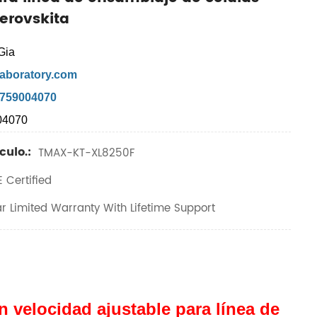
perovskita
Gia
aboratory.com
7759004070
04070
culo.:
TMAX-KT-XL8250F
 Certified
r Limited Warranty With Lifetime Support
 velocidad ajustable para línea de