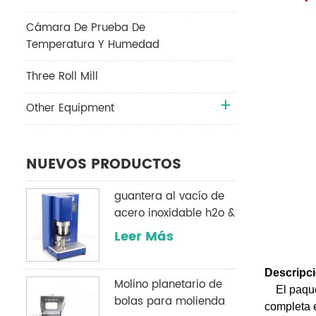
Cámara De Prueba De
Temperatura Y Humedad
Three Roll Mill
Other Equipment
NUEVOS PRODUCTOS
guantera al vacío de
acero inoxidable h2o &
O2 sistema de
Leer Más
purificación
Descripci
Molino planetario de
El paqu
bolas para molienda
completa e