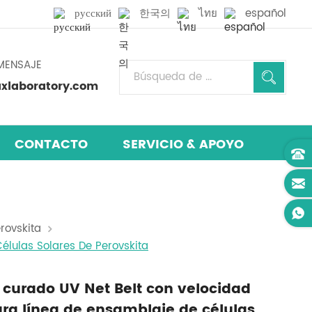
русский
한국의
ไทย
español
MENSAJE
laboratory.com
CONTACTO
SERVICIO & APOYO
rovskita
élulas Solares De Perovskita
curado UV Net Belt con velocidad
ara línea de ensamblaje de células