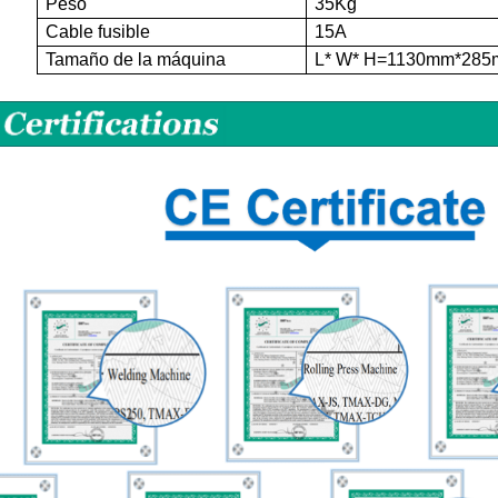
Peso
35Kg
Cable fusible
15A
Tamaño de la máquina
L* W*
H
=1130mm*285mm