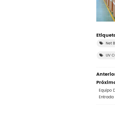
Etiquet
Net 
UV Cu
Anterior
Próximo
Equipo D
Entrada 