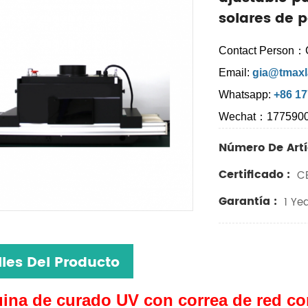
solares de 
Contact Person：
Email:
gia@tmaxl
Whatsapp:
+86 1
Wechat：177590
Número De Artí
Certificado :
CE
Garantía :
1 Yea
lles Del Producto
ina de curado UV con correa de red con