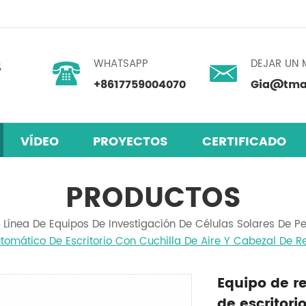
WHATSAPP
DEJAR UN 
+8617759004070
Gia@tmax
VÍDEO
PROYECTOS
CERTIFICADO
skita
 humedad
mezclador centrífugo planetario
PRODUCTOS
Línea De Equipos De Investigación De Células Solares De Pe
omático De Escritorio Con Cuchilla De Aire Y Cabezal De Re
Equipo de r
de escritori