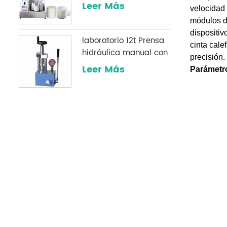
de polvo
Leer Más
velocidad 
módulos de
dispositiv
laboratorio 12t Prensa
cinta cale
hidráulica manual con
precisión.
un manómetro digital
Leer Más
Parámetr
opcional comúnmente
utilizado en
laboratorios infrarrojos