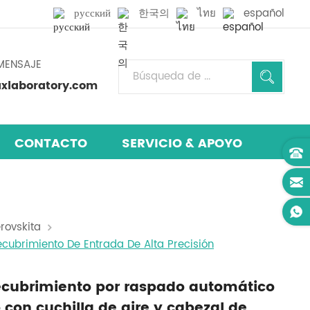
русский
한국의
ไทย
español
MENSAJE
laboratory.com
CONTACTO
SERVICIO & APOYO
rovskita
cubrimiento De Entrada De Alta Precisión
ecubrimiento por raspado automático
o con cuchilla de aire y cabezal de