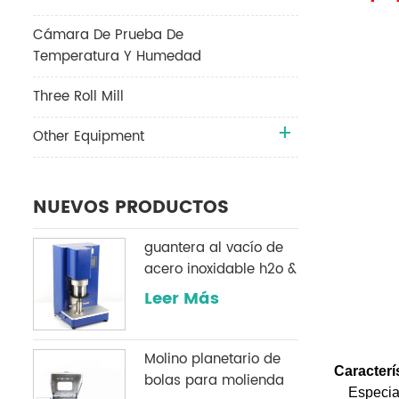
Cámara De Prueba De
Temperatura Y Humedad
Three Roll Mill
Other Equipment
NUEVOS PRODUCTOS
guantera al vacío de
acero inoxidable h2o &
O2 sistema de
Leer Más
purificación
Molino planetario de
Caracterí
bolas para molienda
Especial