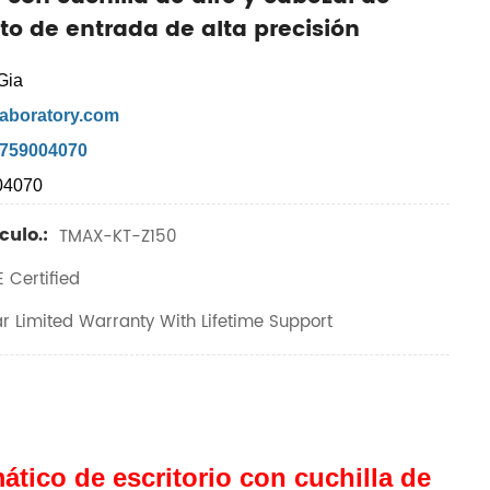
to de entrada de alta precisión
Gia
aboratory.com
7759004070
04070
culo.:
TMAX-KT-Z150
 Certified
r Limited Warranty With Lifetime Support
tico de escritorio con cuchilla de