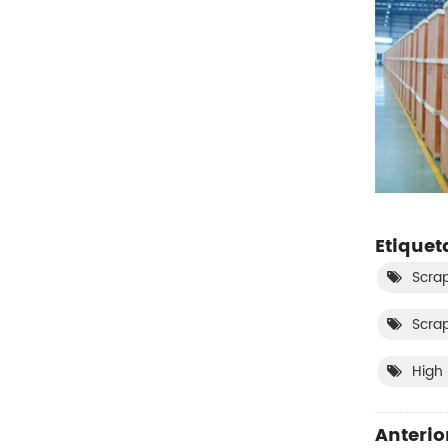
Etiquet
Scra
Scrap
High 
Anterior