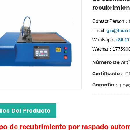
recubrimien
Contact Person：
Email:
gia@tmaxl
Whatsapp:
+86 1
Wechat：177590
Número De Artí
Certificado :
CE
Garantía :
1 Yea
lles Del Producto
po de recubrimiento por raspado automá