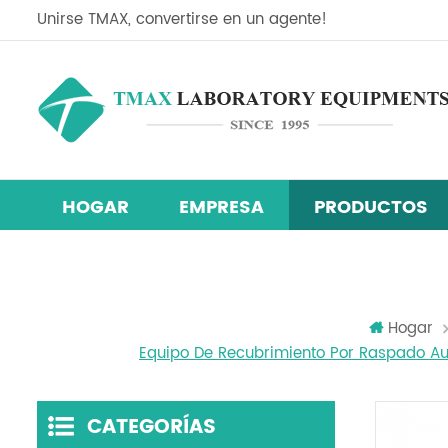
Unirse TMAX, convertirse en un agente!
HOGAR
EMPRESA
PRODUCTOS
Línea de equipos de investigación de células solares de perov
Mezclador centrífugo planetario
máquina de recubrimiento de película
cámara de prueba de temperatura y
Hogar
Equipo De Recubrimiento Por Raspado Aut
CATEGORÍAS