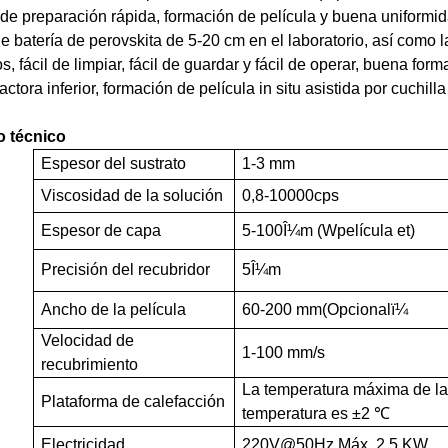
de preparación rápida, formación de película y buena uniform
 batería de perovskita de 5-20 cm en el laboratorio, así como 
os, fácil de limpiar, fácil de guardar y fácil de operar, buena for
factora inferior, formación de película in situ asistida por cuchil
o técnico
Espesor del sustrato
1-3 mm
Viscosidad de la solución
0,8-10000cps
Espesor de capa
5-100Î¼m (
W
película et)
Precisión del recubridor
5Î¼m
Ancho de la película
60-200 mm
(
Opcional
ï¼
Velocidad de
1-100 mm/s
recubrimiento
La temperatura máxima de la
Plataforma de calefacción
temperatura es ±2 ℃
Electricidad
220V@50Hz Máx. 2,5 KW