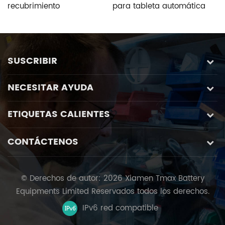
recubrimiento
para tableta automática
l
intermitente de
de laboratorio compacto
m
electrodos de batería
Coater Para
r
línea de producción
revestimiento de
v
electrodos de batería
v
SUSCRIBIR
NECESITAR AYUDA
ETIQUETAS CALIENTES
CONTÁCTENOS
© Derechos de autor: 2026 Xiamen Tmax Battery
Equipments Limited Reservados todos los derechos.
IPv6 red compatible