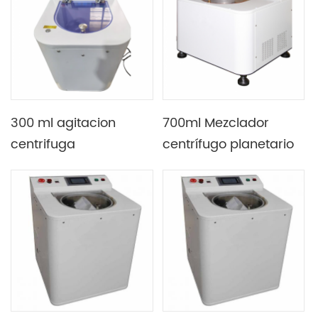
contenedores
300 ml agitacion
700ml Mezclador
centrifuga
centrífugo planetario
Antiespumante
al vacío de dos tazas
máquina Con dos
con relación de
contenedores
velocidad fija