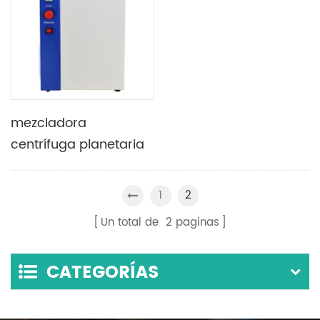
mezcladora
centrífuga planetaria
de vacío Con dos
tazas de 300 ml &
1
2
control de velocidad
Un total de
2
paginas
independiente
opcional
CATEGORÍAS