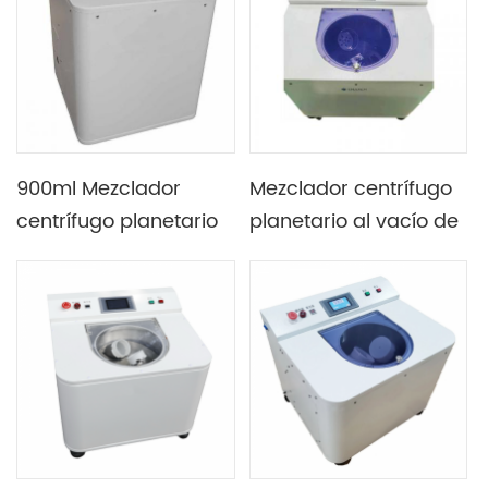
900ml Mezclador
Mezclador centrífugo
centrífugo planetario
planetario al vacío de
al vacío de dos tazas
300 ml Con dos
con relación de
contenedores &
velocidad fija
relación de velocidad
fija