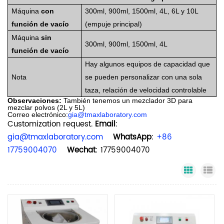
Máquina
con
300ml, 900ml, 1500ml, 4L, 6L y 10L
función de vacío
(empuje principal)
Máquina
sin
300ml, 900ml, 1500ml, 4L
función de vacío
Hay algunos equipos de capacidad que
Nota
se pueden personalizar con una sola
taza, relación de velocidad controlable
Observaciones:
También tenemos un mezclador 3D para
mezclar polvos (2L y 5L)
Correo electrónico:
gia@tmaxlaboratory.com
Customization request.
Email
:
gia@tmaxlaboratory.com
WhatsApp
:
+86
17759004070
Wechat
: 17759004070
Grid Vi
Li