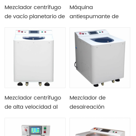
Mezclador centrífugo
Máquina
de vacío planetario de
antiespumante de
dos tazas con funda
mezcla al vacío del
de transición de 300
mezclador de
ml a 150 ml
gravedad planetaria
900ML
Mezclador centrífugo
Mezclador de
de alta velocidad al
desaireación
vacío de tazas dobles
centrífugo planetario
de 900 ml
al vacío de laboratorio
de 300 ml con dos