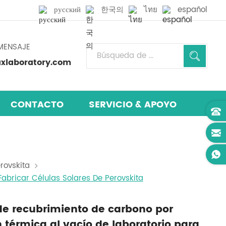
русский
한국의
ไทย
español
MENSAJE
laboratory.com
CONTACTO
SERVICIO & APOYO
rovskita
abricar Células Solares De Perovskita
de recubrimiento de carbono por
 térmica al vacío de laboratorio para