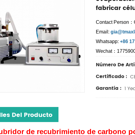
fabricar cél
Contact Person：
Email:
gia@tmaxl
Whatsapp:
+86 1
Wechat：177590
Número De Artí
Certificado :
CE
Garantía :
1 Yea
lles Del Producto
bridor de recubrimiento de carbono po