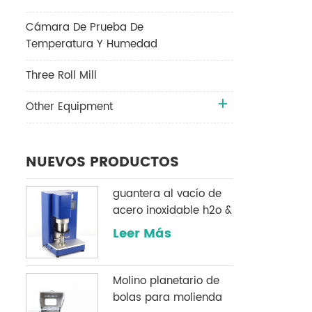
Cámara De Prueba De
Temperatura Y Humedad
Three Roll Mill
Other Equipment
NUEVOS PRODUCTOS
guantera al vacío de
acero inoxidable h2o &
O2 sistema de
Leer Más
purificación
Molino planetario de
bolas para molienda