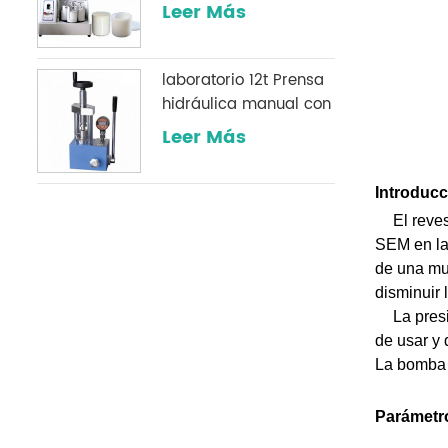
de polvo
Leer Más
laboratorio 12t Prensa
hidráulica manual con
un manómetro digital
Leer Más
opcional comúnmente
utilizado en
Introducc
laboratorios infrarrojos
El reve
SEM en lab
de una mue
disminuir 
La pres
de usar y 
La bomba d
Parámetr