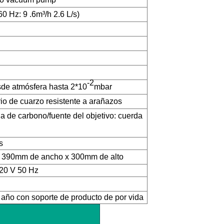
60 Hz: 9 .
6
m³
/h
2
.
6
L/s)
-2
de atmósfera hasta
2*10
mbar
rio de cuarzo resistente a arañazos
da de carbono/fuente del objetivo: cuerda
s
x
39
0mm de ancho
x
30
0mm de alto
20 V 50 Hz
 año con soporte de producto de por vida