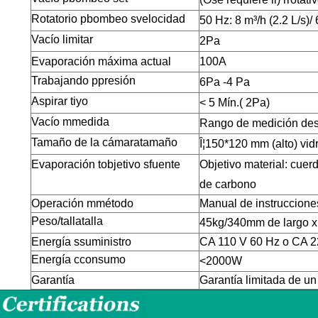
Rotatorio
p
bombeo
s
velocidad
50 Hz:
8
m³
/
h (
2
.
2
L/s)/ 
Vacío
l
imitar
2
Pa
Evaporación máxima
actual
100A
Trabajando
p
presión
6Pa
-
4
Pa
Aspirar
ti
yo
< 5
Mín.(
2
Pa)
Vacío
m
medida
Rango de medición des
Tamaño de la cámara
tamaño
Î¦
15
0*
12
0 mm (alto)
vid
Evaporación
t
objetivo
s
fuente
Objetivo
material: cuer
de carbono
Operación
m
método
Manual de instruccione
Peso/
talla
talla
45
kg/
34
0mm de largo 
Energía
s
suministro
CA 110 V 60 Hz o CA 2
Energía
c
consumo
<
2
000W
Garantía
Garantía limitada de un