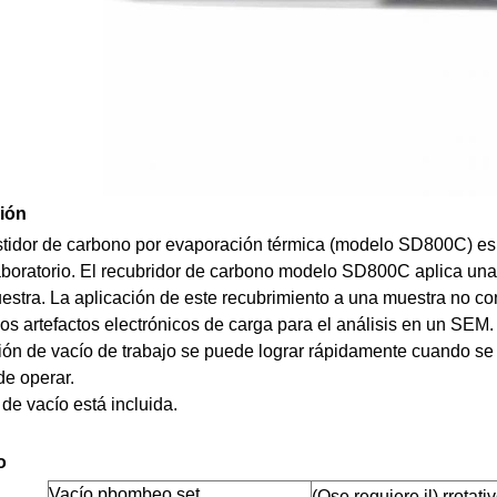
ión
stidor de carbono por evaporación térmica
(modelo SD800C) es i
oratorio. El recubridor de carbono modelo SD800C aplica una f
stra. La aplicación de este recubrimiento a una muestra no co
los artefactos electrónicos de carga para el análisis en un SEM.
ión de vacío de trabajo se puede lograr rápidamente cuando se 
de operar.
e vacío está incluida.
o
Vacío
p
bombeo
s
et
(
O
se requiere il)
r
rotati