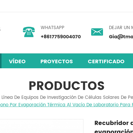
WHATSAPP
DEJAR UN 
+8617759004070
Gia@tmax
VÍDEO
PROYECTOS
CERTIFICADO
skita
 humedad
mezclador centrífugo planetario
PRODUCTOS
Línea De Equipos De Investigación De Células Solares De Pe
no Por Evaporación Térmica Al Vacío De Laboratorio Para F
Recubridor 
evaporación