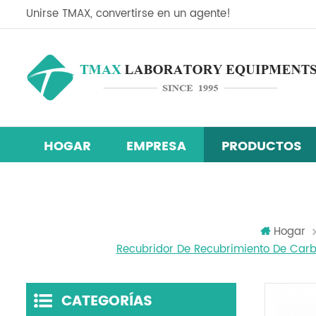
Unirse TMAX, convertirse en un agente!
HOGAR
EMPRESA
PRODUCTOS
Línea de equipos de investigación de células solares de perov
Mezclador centrífugo planetario
máquina de recubrimiento de película
cámara de prueba de temperatura y
Hogar
Recubridor De Recubrimiento De Carbo
CATEGORÍAS