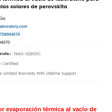
ulas solares de perovskita
Gia
aboratory.com
7759004070
04070
culo.:
TMAX-SD800C
 Certified
r Limited Warranty With Lifetime Support
r evaporación térmica al vacío de