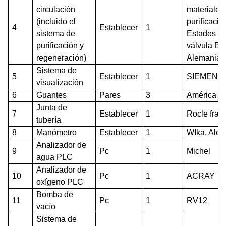
circulación
materiales
(incluido el
purificaci
4
Establecer
1
sistema de
Estados U
purificación y
válvula Ba
regeneración)
Alemania
Sistema de
5
Establecer
1
SIEMENS
visualización
6
Guantes
Pares
3
América
Junta de
7
Establecer
1
Rocle fran
tubería
8
M
anómetro
Establecer
1
WIka, Ale
Analizador de
9
Pc
1
Michel
agua PLC
Analizador de
10
Pc
1
ACRAY
oxígeno PLC
Bomba de
11
Pc
1
RV12
vacío
Sistema de