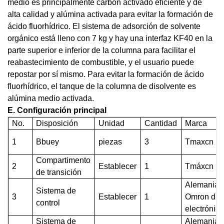
medio es principalmente carbón activado eficiente y de
alta calidad y alúmina activada para evitar la formación de
ácido fluorhídrico. El sistema de adsorción de solvente
orgánico está lleno con 7 kg y hay una interfaz KF40 en la
parte superior e inferior de la columna para facilitar el
reabastecimiento de combustible, y el usuario puede
repostar por sí mismo. Para evitar la formación de ácido
fluorhídrico, el tanque de la columna de disolvente es
alúmina medio activada.
E.
Configuración principal
No
.
D
isposición
Unidad
Cantidad
Marca
1
B
buey
piezas
3
T
maxcn
Compartimento
2
Establecer
1
Tmáxcn
de transición
Alemania
Sistema de
3
Establecer
1
Omron disp
control
electrónico
Sistema de
Alemania 