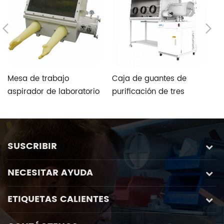
Mesa de trabajo
Caja de guantes de
G
aspirador de laboratorio
purificación de tres
e
de acero inoxidable
puertos para guantes de
d
un solo lado de
l
laboratorio
fr
SUSCRIBIR
NECESITAR AYUDA
ETIQUETAS CALIENTES