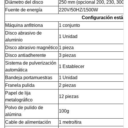
Diámetro del disco
250 mm (opcional 200, 230, 300 
Fuente de energía
220V/50HZ/1500W
Configuración están
Máquina anfitriona
1 conjunto
Disco abrasivo de
1 Unidad
aluminio
Disco abrasivo magnético
1 pieza
Disco antiadherente
3 piezas
Sistema de pulverización
1
Establecer
automática
Bandeja portamuestras
1
Unidad
Franela pulida
2 piezas
Papel de lija
12 piezas
metalográfico
Polvo de pulido de
100g
alúmina
Cable de alimentación
1 metro/tira