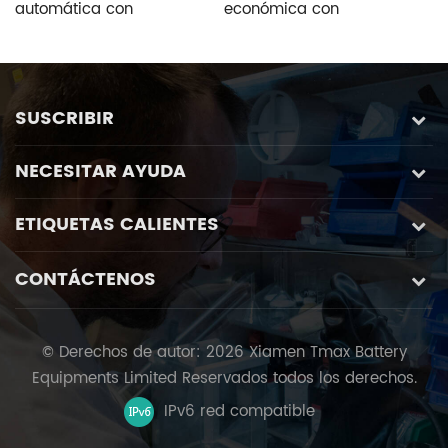
automática con
económica con
p
accesorios completos
accesorios completos
p
para lapeado de
A
diamantes - EQ-Unipol-
E
800-LD
SUSCRIBIR
NECESITAR AYUDA
ETIQUETAS CALIENTES
CONTÁCTENOS
© Derechos de autor: 2026 Xiamen Tmax Battery
Equipments Limited Reservados todos los derechos.
IPv6 red compatible