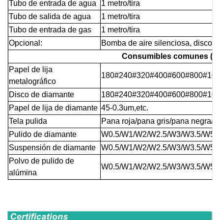
Tubo de entrada de agua
1 metro/tira
Tubo de salida de agua
1 metro/tira
Tubo de entrada de gas
1 metro/tira
Opcional:
Bomba de aire silenciosa, disco d
Consumibles comunes (op
Papel de lija
180#240#320#400#600#800#10
metalográfico
Disco de diamante
180#240#320#400#600#800#10
Papel de lija de diamante
45-0.3um
,etc.
Tela pulida
Pana roja/pana gris/pana negra/pa
Pulido de diamante
W0.5/W1/W2/W2.5/W3/W3.5/W5
Suspensión de diamante
W0.5/W1/W2/W2.5/W3/W3.5/W5
Polvo de pulido de
W0.5/W1/W2/W2.5/W3/W3.5/W5
alúmina