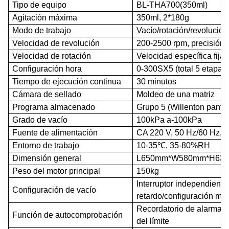
Tipo de equipo
BL-THA700(350ml)
Agitación máxima
350ml, 2*180g
Modo de trabajo
Vacío/rotación/revolución
Velocidad de revolución
200-2500 rpm, precisión 
Velocidad de rotación
Velocidad específica fija,
Configuración
hora
0-300SX5 (total 5 etapas)
Tiempo de ejecución continua
30 minutos
Cámara de sellado
Moldeo de una matriz
Programa almacenado
Grupo 5 (Willenton
pantall
Grado de vacío
100kPa
a
-100kPa
Fuente de alimentación
CA 220 V, 50 Hz/60 Hz, 
Entorno de trabajo
10-35℃, 35-80%RH
Dimensión general
L650mm*W580mm*H63
Peso del motor principal
150kg
Interruptor independiente
Configuración de vacío
retardo/configuración ma
Recordatorio de alarma a
Función de autocomprobación
del límite