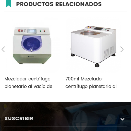
PRODUCTOS RELACIONADOS
Mezclador centrífugo
700ml Mezclador
9
planetario al vacío de
centrífugo planetario al
ce
300 ml Con dos
vacío de dos tazas con
v
contenedores & relación
relación de velocidad
r
de velocidad fija
fija
fi
SUSCRIBIR