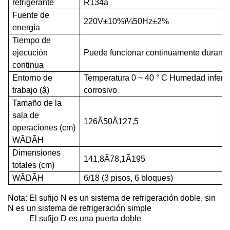
refrigerante
R134a
Fuente de
220V±10%
ï¼
50Hz±2%
energía
Tiempo de
ejecución
Puede funcionar continuamente durant
continua
Entorno de
Temperatura 0 ~ 40 ° C Humedad inferio
trabajo (â)
corrosivo
Tamaño de la
sala de
126
Ã
50
Ã1
27,5
operaciones (cm)
WÃDÃH
Dimensiones
141,8
Ã
78,1
Ã
195
totales (cm)
WÃDÃH
6/18 (3 pisos, 6 bloques)
Nota: El sufijo N es un sistema de refrigeración doble, sin
N es un sistema de refrigeración simple
El sufijo D es una puerta doble