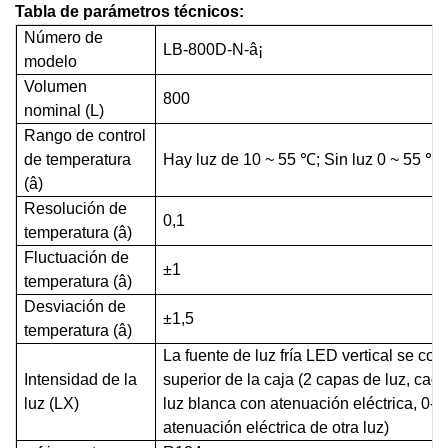
Tabla de parámetros técnicos:
Número de
L
B
-
800D-
N-â¡
modelo
Volumen
800
nominal (L)
Rango de control
de temperatura
Hay luz de 10 ~ 55 ℃; Sin luz 0 ~ 55 ℃
(â)
Resolución de
0,1
temperatura
(â)
Fluctuación de
±1
temperatura
(â)
Desviación de
±1,5
temperatura (â)
La fuente de luz fría LED vertical se col
Intensidad de la
superior de la caja (2 capas de luz, ca
luz (LX)
luz blanca con atenuación eléctrica, 0
atenuación eléctrica de otra luz)