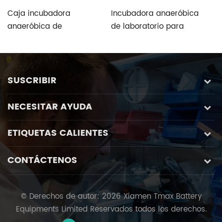
Caja incubadora
Incubadora anaeróbica
C
anaeróbica de
de laboratorio para
i
laboratorio para cultivo
investigación biológica
d
de bacterias
SUSCRIBIR
NECESITAR AYUDA
ETIQUETAS CALIENTES
CONTÁCTENOS
© Derechos de autor: 2026 Xiamen Tmax Battery
Equipments Limited Reservados todos los derechos.