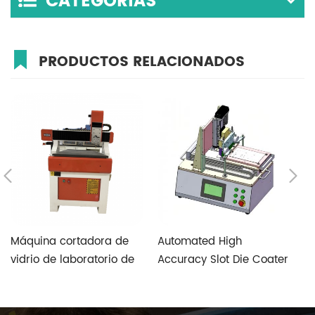
CATEGORÍAS
PRODUCTOS RELACIONADOS
Máquina cortadora de
Automated High
T
vidrio de laboratorio de
Accuracy Slot Die Coater
V
alta velocidad y alta
Aimed at Perovskite
S
precisión con sistema de
Photovoltaic Fabrication
control especial de vidrio