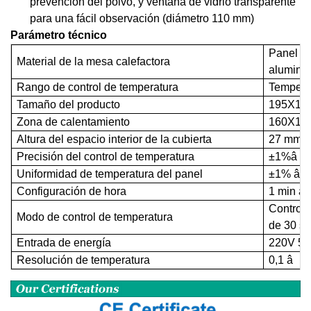
prevención del polvo, y ventana de vidrio transparente
para una fácil observación (diámetro 110 mm)
Parámetro técnico
Panel c
Material de la mesa calefactora
alumini
Rango de control de temperatura
Tempera
Tamaño del producto
195X19
Zona de calentamiento
160X16
Altura del espacio interior de la cubierta
27 mm
Precisión del control de temperatura
±1%â
Uniformidad de temperatura del panel
±1% â
Configuración de hora
1 min a 
Control 
Modo de control de temperatura
de 30 s
Entrada de energía
220V 5
Resolución de temperatura
0,1 â