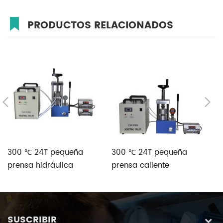
PRODUCTOS RELACIONADOS
300 ℃ 24T pequeña
300 ℃ 24T pequeña
3
prensa hidráulica
prensa caliente
ca
manual de laboratorio
hidráulica eléctrica de
a
con doble placa
laboratorio con placa
la
calefactora
calefactora doble
d
p
SUSCRIBIR