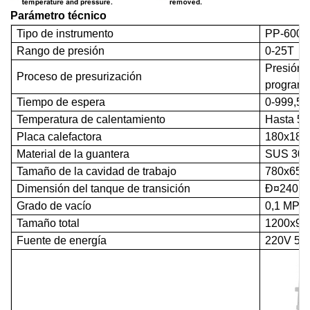
Parámetro técnico
Tipo de instrumento
PP-600
Rango de presión
0-25T
Presión 
Proceso de presurización
programa
Tiempo de espera
0-999,59
Temperatura de calentamiento
Hasta 5
Placa calefactora
180x180
Material de la guantera
SUS 304 
Tamaño de la cavidad de trabajo
780x650
Dimensión del tanque de transición
Ð¤
240 
Grado de vacío
0,1 MPa
Tamaño total
1200x950
Fuente de energía
220V 50