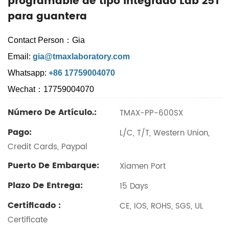
programable de tipo integrado Lab 25T
para guantera
Contact Person：Gia
Email:
gia@tmaxlaboratory.com
Whatsapp:
+86 17759004070
Wechat：17759004070
Número De Artículo.:
TMAX-PP-600SX
Pago:
L/C, T/T, Western Union,
Credit Cards, Paypal
Puerto De Embarque:
Xiamen Port
Plazo De Entrega:
15 Days
Certificado :
CE, IOS, ROHS, SGS, UL
Certificate