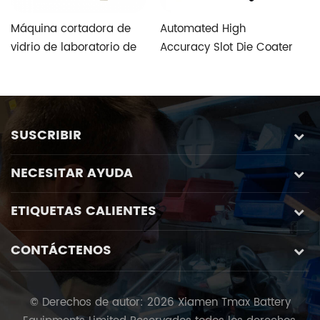
Máquina cortadora de
Automated High
T
vidrio de laboratorio de
Accuracy Slot Die Coater
V
alta velocidad y alta
Aimed at Perovskite
S
precisión con sistema de
Photovoltaic Fabrication
control especial de vidrio
personalizado de cinco
SUSCRIBIR
ejes
NECESITAR AYUDA
ETIQUETAS CALIENTES
CONTÁCTENOS
© Derechos de autor: 2026 Xiamen Tmax Battery