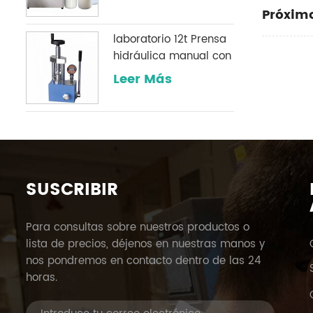
Próximo
laboratorio 12t Prensa
hidráulica manual con
un manómetro digital
Leer Más
opcional comúnmente
utilizado en
laboratorios infrarrojos
SUSCRIBIR
Para consultas sobre nuestros productos o
lista de precios, déjenos en nuestras manos y
nos pondremos en contacto dentro de las 24
horas.