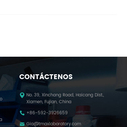
CONTÁCTENOS
No. 39, Xinchang Road, Haicang Dist.,
io
Xiamen, Fujian, China
+86-592-3926659
la
Gia@tmaxlaboratory.com