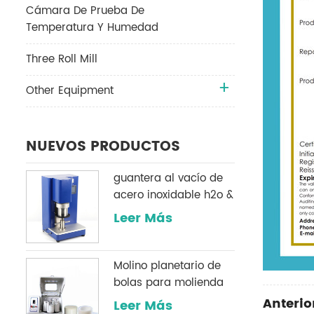
Cámara De Prueba De
Temperatura Y Humedad
Three Roll Mill
Other Equipment
NUEVOS PRODUCTOS
guantera al vacío de
acero inoxidable h2o &
O2 sistema de
Leer Más
purificación
Molino planetario de
bolas para molienda
de polvo
Anterior
Leer Más