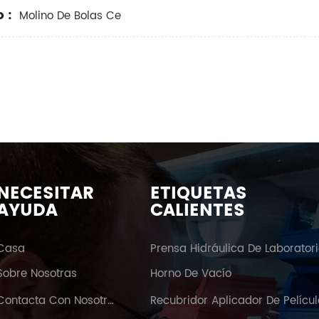
 :
Molino De Bolas Ce
NECESITAR
ETIQUETAS
AYUDA
CALIENTES
Casa
Prensa Hidráulica De Laborator
Sobre Nosotras
Horno De Vacío
Contacta Con Nosotras
Recubridor Aplicador De Pelícu