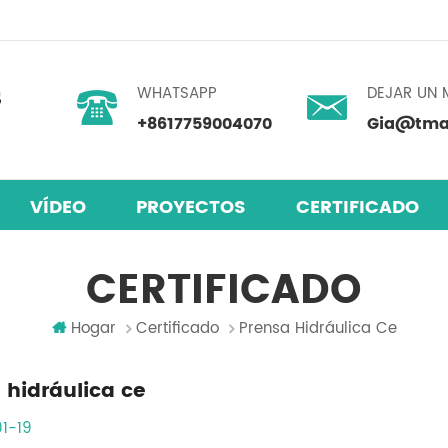
WHATSAPP
DEJAR UN 
+8617759004070
Gia@tmax
VÍDEO
PROYECTOS
CERTIFICADO
skita
 humedad
mezclador centrífugo planetario
CERTIFICADO
Hogar
Certificado
Prensa Hidráulica Ce
 hidráulica ce
1-19