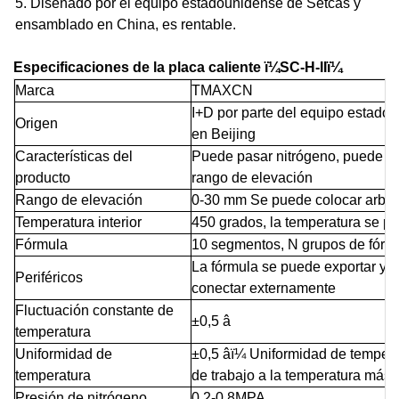
5. Diseñado por el equipo estadounidense de Setcas y
ensamblado en China, es rentable.
Especificaciones de la placa caliente
ï¼
SC-H-II
ï¼
Marca
TMAXCN
I+D por parte del equipo estado
Origen
en Beijing
Características del
Puede pasar nitrógeno, puede ev
producto
rango de elevación
Rango de elevación
0-30 mm Se puede colocar arbit
Temperatura interior
450 grados, la temperatura se p
Fórmula
10 segmentos, N grupos de fórm
La fórmula se puede exportar y 
Periféricos
conectar externamente
Fluctuación constante de
±0,5 â
temperatura
Uniformidad de
±0,5 âï¼ Uniformidad de tempera
temperatura
de trabajo a la temperatura más 
Presión de nitrógeno
0,2-0,8MPA