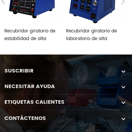
Recubridor giratorio de
Recubridor giratorio de
L
estabilidad de alta
laboratorio de alta
re
velocidad de escritorio
automatización con
p
de laboratorio de tipo
mandriles antiintrusión
l
manual
especialmente
h
diseñados
a
SUSCRIBIR
NECESITAR AYUDA
ETIQUETAS CALIENTES
CONTÁCTENOS