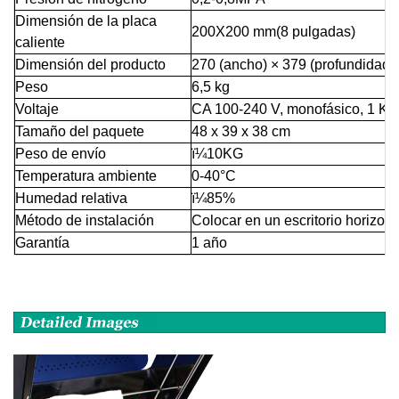
Dimensión de la placa
200X200 mm(8 pulgadas)
caliente
Dimensión del producto
270 (ancho) × 379 (profundidad) 
Peso
6,5 kg
Voltaje
CA 100-240 V, monofásico, 1 K
Tamaño del paquete
48 x 39 x 38 cm
Peso de envío
ï¼
10KG
Temperatura ambiente
0-40°C
Humedad relativa
ï¼
85%
Método de instalación
Colocar en un escritorio horizont
Garantía
1 año