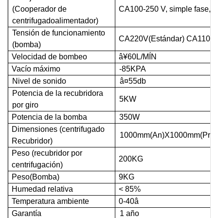
(Cooperador de
CA
100-250 V,
simple
fase
, 
centrifugado
alimentador)
Tensión de funcionamiento
CA
220V(
Estándar
)
CA
110V
(bomba)
Velocidad de bombeo
â¥60L/
MÍN
Vacío máximo
-85
KPA
Nivel de sonido
â¤
55
db
Potencia de la recubridora
5
KW
por giro
Potencia de la bomba
350W
Dimensiones (centrifugado
1000
mm
(An)X1000
mm
(Pr)
Recubridor)
Peso (recubridor por
200
KG
centrifugación)
Peso(Bomba)
9
KG
Humedad relativa
<
85%
Temperatura ambiente
0-40
â
Garantía
1 año