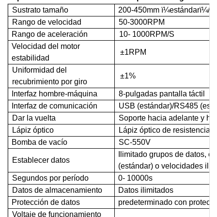
Sustrato
tamaño
200-450
mm
ï¼
estándar
ï¼
/2
Rango de velocidad
50-3000
RPM
Rango de aceleración
10-
1000
RPM
/S
Velocidad del motor
±
1
RPM
estabilidad
Uniformidad del
±
1%
recubrimiento por giro
Interfaz hombre-máquina
8-
pulgadas
pantalla táctil
Interfaz de comunicación
USB
(
estándar
)/
RS
485 (
est
Dar la vuelta
Soporte hacia adelante y hac
Lápiz óptico
Lápiz óptico de resistenci
Bomba de vacío
SC
-550V
Ilimitado
grupos
de
datos
,
ca
Establecer
datos
(
estándar
)
o
velocidades ilim
Segundos por período
0-
10000s
Datos de almacenamiento
Datos ilimitados
Protección de datos
predeterminado con protecc
Voltaje de funcionamiento