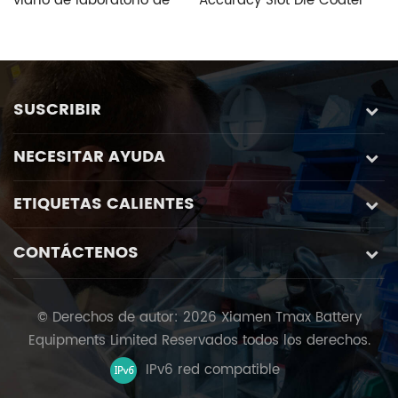
vidrio de laboratorio de
Accuracy Slot Die Coater
V
alta velocidad y alta
Aimed at Perovskite
S
precisión con sistema de
Photovoltaic Fabrication
control especial de vidrio
personalizado de cinco
SUSCRIBIR
ejes
NECESITAR AYUDA
ETIQUETAS CALIENTES
CONTÁCTENOS
© Derechos de autor: 2026 Xiamen Tmax Battery
Equipments Limited Reservados todos los derechos.
IPv6 red compatible