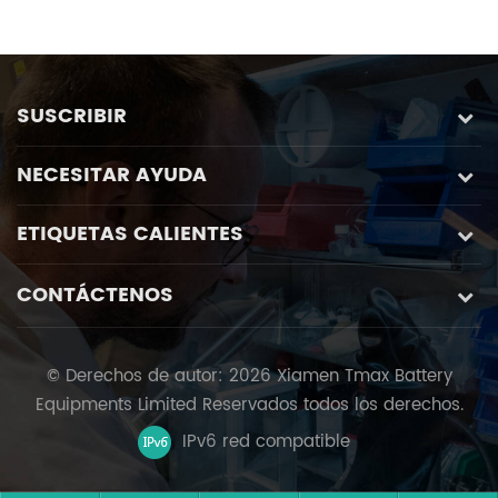
velocidad de escritorio
automatización con
p
de laboratorio de tipo
mandriles antiintrusión
l
manual
especialmente
h
diseñados
a
SUSCRIBIR
NECESITAR AYUDA
ETIQUETAS CALIENTES
CONTÁCTENOS
© Derechos de autor: 2026 Xiamen Tmax Battery
Equipments Limited Reservados todos los derechos.
IPv6 red compatible