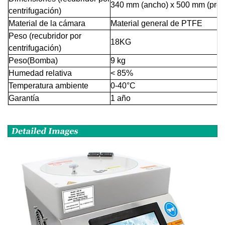
340 mm (ancho) x 500 mm (profu
centrifugación)
Material de la cámara
Material general de PTFE
Peso (recubridor por
18KG
centrifugación)
Peso(Bomba)
9 kg
Humedad relativa
< 85%
Temperatura ambiente
0-40°C
Garantía
1 año