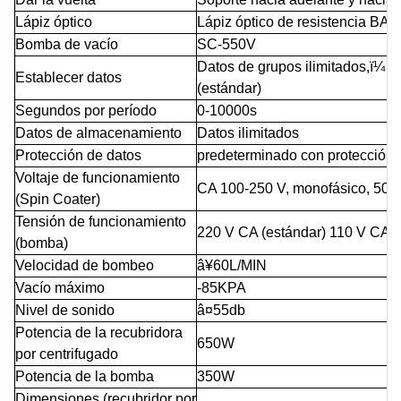
Lápiz óptico
Lápiz óptico de resistencia BA
Bomba de vacío
SC-550V
Datos de grupos ilimitados,
ï¼
1
Establecer datos
(estándar)
Segundos por período
0-10000s
Datos de almacenamiento
Datos ilimitados
Protección de datos
predeterminado con protección
Voltaje de funcionamiento
CA 100-250 V, monofásico, 50/
(Spin Coater)
Tensión de funcionamiento
220 V CA (estándar) 110 V CA (
(bomba)
Velocidad de bombeo
â¥60L/MIN
Vacío máximo
-85KPA
Nivel de sonido
â¤55db
Potencia de la recubridora
650W
por centrifugado
Potencia de la bomba
350W
Dimensiones (recubridor por