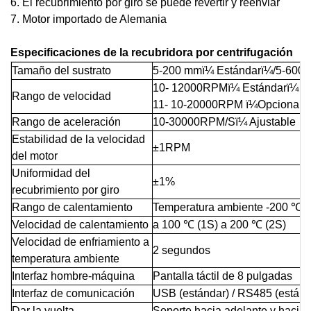
6. El recubrimiento por giro se puede revertir y reenviar
7. Motor importado de Alemania
Especificaciones de la recubridora por centrifugación
Tamaño del sustrato
5-200 mm
ï¼
Estándar
ï¼
/5-600
10-
12000RPM
ï¼
Estándar
ï¼
Rango de velocidad
11-
10-20000RPM
ï¼
Opcional
ï
Rango de aceleración
10-30000RPM/S
ï¼
Ajustable
Estabilidad de la velocidad
±1RPM
del motor
Uniformidad del
±1%
recubrimiento por giro
Rango de calentamiento
Temperatura ambiente -200 ℃
Velocidad de calentamiento
a 100 ℃ (1S) a 200 ℃ (2S)
Velocidad de enfriamiento a
2 segundos
temperatura ambiente
Interfaz hombre-máquina
Pantalla táctil de 8 pulgadas
Interfaz de comunicación
USB (estándar) / RS485 (estánda
Dar la vuelta
Soporte hacia adelante y hacia 