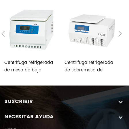
Centrífuga refrigerada
Centrífuga refrigerada
In
de mesa de baja
de sobremesa de
d
velocidad utilizada en
laboratorio de gran
r
biología genética,
capacidad
v
medicina clínica y
s
citología
SUSCRIBIR
NECESITAR AYUDA