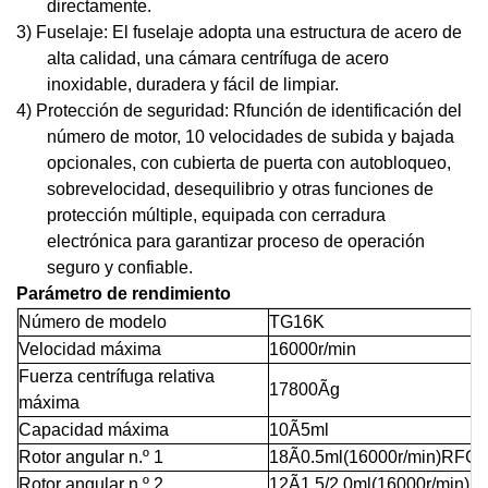
directamente.
3) Fuselaje: El fuselaje adopta una estructura de acero de
alta calidad, una cámara centrífuga de acero
inoxidable, duradera y fácil de limpiar.
4) Protección de seguridad:
R
función de identificación del
número de motor, 10 velocidades de subida y bajada
opcionales, con cubierta de puerta con autobloqueo,
sobrevelocidad, desequilibrio y otras funciones de
protección múltiple, equipada con cerradura
electrónica para garantizar proceso de operación
seguro y confiable.
Parámetro de rendimiento
Número de modelo
TG16K
Velocidad máxima
16000r/min
Fuerza centrífuga relativa
17800Ãg
máxima
Capacidad máxima
10Ã5ml
Rotor angular n.º 1
18Ã0.5ml(16000r/min)RFC
Rotor angular n.º 2
12Ã1.5/2.0ml(16000r/min)