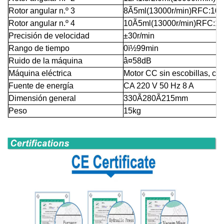
Rotor angular n.º 3
8Ã5ml(13000r/min)RFC:10
Rotor angular n.º 4
10Ã5ml(13000r/min)RFC:1
Precisión de velocidad
±30r/min
Rango de tiempo
0ï½99min
Ruido de la máquina
â¤58dB
Máquina eléctrica
Motor CC sin escobillas, co
Fuente de energía
CA 220 V 50 Hz 8 A
Dimensión general
330Ã280Ã215mm
Peso
15kg