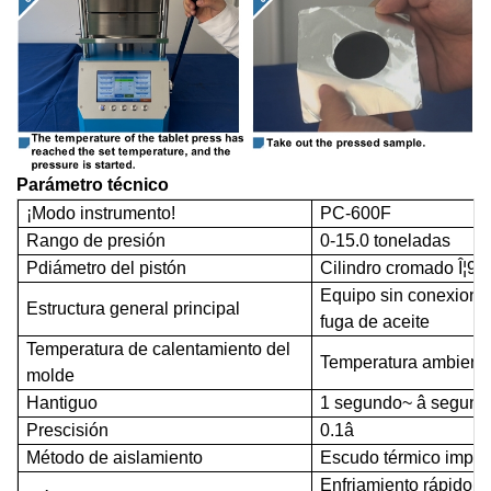
Parámetro técnico
¡Modo instrumento!
PC-600
F
Rango de presión
0-1
5
.0 toneladas
P
diámetro del pistón
Cilindro cromado Î¦9
Equipo sin conexiones
Estructura general principal
fuga de aceite
Temperatura de calentamiento del
Temperatura ambiente
molde
H
antiguo
1 segundo~
â
segund
P
rescisión
0.1â
Método de aislamiento
Escudo térmico impor
Enfriamiento rápido c