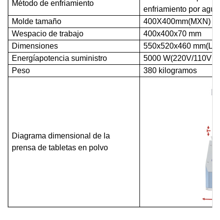
Método de enfriamiento
enfriamiento por agua
Molde
tamaño
40
0X
40
0mm(MXN)
d
W
espacio de trabajo
40
0x
40
0x
7
0 mm
Dimensiones
55
0x
52
0x4
6
0 mm
(
L
Ã
Energía
potencia
suministro
5
000 W(220V/110V se
Peso
38
0 kilogramos
Diagrama dimensional de la
prensa de tabletas en polvo