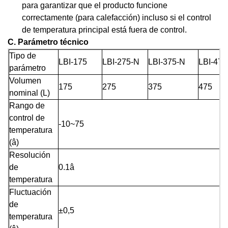
para garantizar que el producto funcione
correctamente (para calefacción) incluso si el control
de temperatura principal está fuera de control.
C.
Parámetro técnico
Tipo de
LBI-175
LBI-275-N
LBI-375-N
LBI-475
parámetro
Volumen
175
275
375
475
nominal (L)
Rango de
control de
-10~75
temperatura
(â)
Resolución
de
0.1â
temperatura
Fluctuación
de
±0,5
temperatura