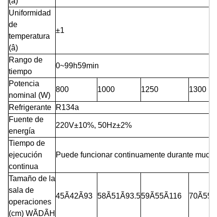
(
â
)
Uniformidad
de
±1
temperatura
(
â
)
Rango de
0~99h59min
tiempo
Potencia
800
1000
1250
1300
nominal (W)
Refrigerante
R134a
Fuente de
220V±10%, 50Hz±2%
energía
Tiempo de
ejecución
Puede funcionar continuamente durante much
continua
Tamaño de la
sala de
45Ã42Ã93
58Ã51Ã93.5
59Ã55Ã116
70Ã55Ã
operaciones
(cm) WÃDÃH