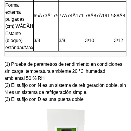
Forma
externa
65Ã73Ã175
77Ã74Ã171
78Ã87Ã191.5
88Ã87Ã
pulgadas
(cm) WÃDÃH
Estante
(bloque)
3/8
3/8
3/10
3/12
estándar/Max
(1) Prueba de parámetros de rendimiento en condiciones
sin carga: temperatura ambiente 20 ℃, humedad
ambiental 50 % RH
(2) El sufijo con N es un sistema de refrigeración doble, sin
N es un sistema de refrigeración simple.
(3) El sufijo con D es una puerta doble